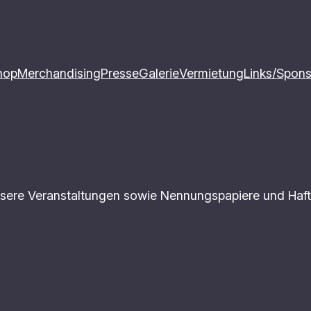
hop
Merchandising
Presse
Galerie
Vermietung
Links/Spon
unsere Veranstaltungen sowie Nennungspapiere und Haf