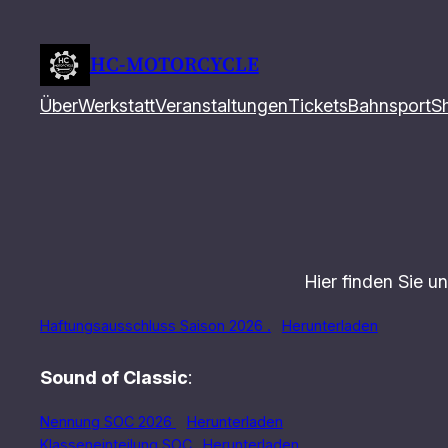
Zum
Inhalt
HC-MOTORCYCLE
springen
Über
Werkstatt
Veranstaltungen
Tickets
Bahnsport
S
Hier finden Sie 
Haftungsausschluss Saison 2026 .
Herunterladen
Sound of Classic
:
Nennung SOC 2026
Herunterladen
Klasseneinteilung SOC
Herunterladen